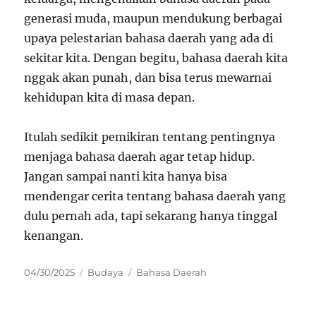
generasi muda, maupun mendukung berbagai
upaya pelestarian bahasa daerah yang ada di
sekitar kita. Dengan begitu, bahasa daerah kita
nggak akan punah, dan bisa terus mewarnai
kehidupan kita di masa depan.
Itulah sedikit pemikiran tentang pentingnya
menjaga bahasa daerah agar tetap hidup.
Jangan sampai nanti kita hanya bisa
mendengar cerita tentang bahasa daerah yang
dulu pernah ada, tapi sekarang hanya tinggal
kenangan.
Posted
Categories
Tags
04/30/2025
Budaya
Bahasa Daerah
on