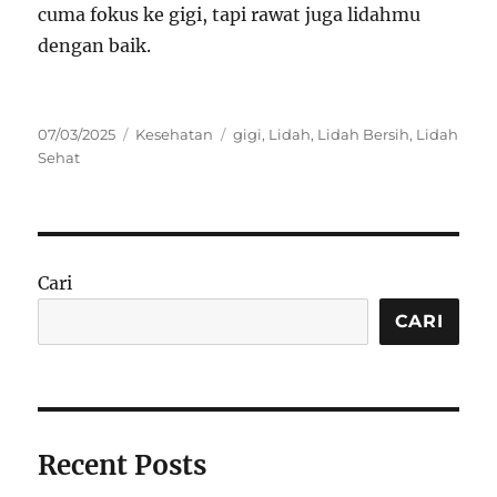
cuma fokus ke gigi, tapi rawat juga lidahmu
dengan baik.
Posted
Categories
Tags
07/03/2025
Kesehatan
gigi
,
Lidah
,
Lidah Bersih
,
Lidah
on
Sehat
Cari
CARI
Recent Posts