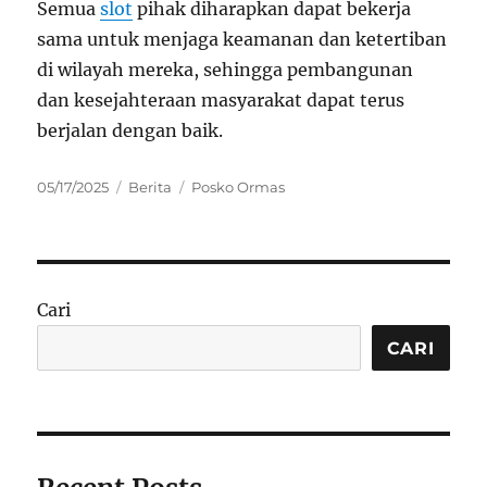
Semua
slot
pihak diharapkan dapat bekerja
sama untuk menjaga keamanan dan ketertiban
di wilayah mereka, sehingga pembangunan
dan kesejahteraan masyarakat dapat terus
berjalan dengan baik.
Posted
Categories
Tags
05/17/2025
Berita
Posko Ormas
on
Cari
CARI