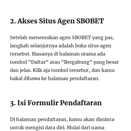
2. Akses Situs Agen SBOBET
Setelah menemukan agen SBOBET yang pas,
langkah selanjutnya adalah buka situs agen
tersebut. Biasanya di halaman utama ada
tombol “Daftar” atau “Bergabung” yang besar
dan jelas. Klik aja tombol tersebut, dan kamu
bakal dibawa ke halaman pendaftaran.
3. Isi Formulir Pendaftaran
Di halaman pendaftaran, kamu akan diminta
untuk mengisi data diri. Mulai dari nama