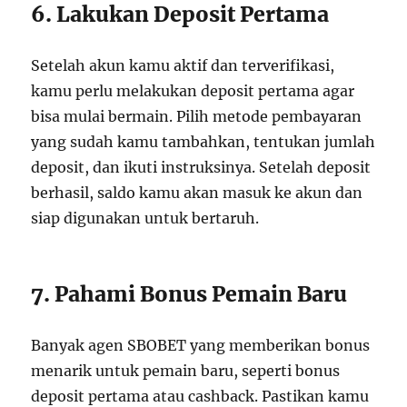
6. Lakukan Deposit Pertama
Setelah akun kamu aktif dan terverifikasi,
kamu perlu melakukan deposit pertama agar
bisa mulai bermain. Pilih metode pembayaran
yang sudah kamu tambahkan, tentukan jumlah
deposit, dan ikuti instruksinya. Setelah deposit
berhasil, saldo kamu akan masuk ke akun dan
siap digunakan untuk bertaruh.
7. Pahami Bonus Pemain Baru
Banyak agen SBOBET yang memberikan bonus
menarik untuk pemain baru, seperti bonus
deposit pertama atau cashback. Pastikan kamu