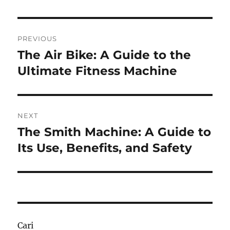
Navigasi
PREVIOUS
pos
The Air Bike: A Guide to the
Previous
post:
Ultimate Fitness Machine
NEXT
The Smith Machine: A Guide to
Next
post:
Its Use, Benefits, and Safety
Cari