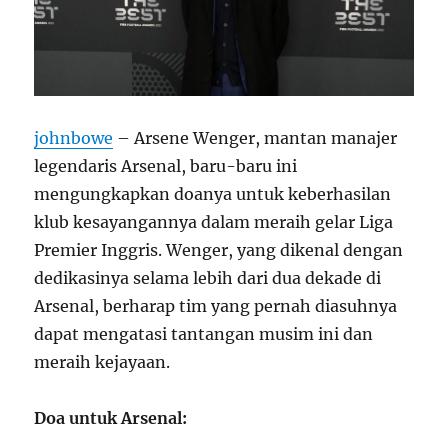
johnbowe
– Arsene Wenger, mantan manajer
legendaris Arsenal, baru-baru ini
mengungkapkan doanya untuk keberhasilan
klub kesayangannya dalam meraih gelar Liga
Premier Inggris. Wenger, yang dikenal dengan
dedikasinya selama lebih dari dua dekade di
Arsenal, berharap tim yang pernah diasuhnya
dapat mengatasi tantangan musim ini dan
meraih kejayaan.
Doa untuk Arsenal: