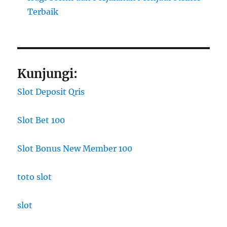
Terbaik
Kunjungi:
Slot Deposit Qris
Slot Bet 100
Slot Bonus New Member 100
toto slot
slot