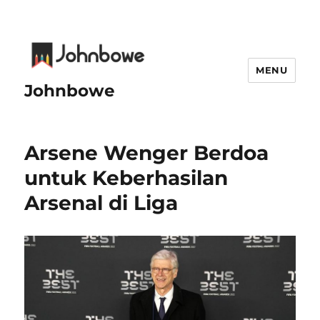
MENU
Johnbowe
Arsene Wenger Berdoa
untuk Keberhasilan
Arsenal di Liga