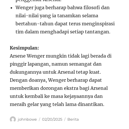
Wenger juga berharap bahwa filosofi dan
nilai-nilai yang ia tanamkan selama
bertahun-tahun dapat terus menginspirasi
tim dalam menghadapi setiap tantangan.
Kesimpulan:
Arsene Wenger mungkin tidak lagi berada di
pinggir lapangan, namun semangat dan
dukungannya untuk Arsenal tetap kuat.
Dengan doanya, Wenger berharap dapat
memberikan dorongan ekstra bagi Arsenal
untuk kembali ke masa kejayaannya dan
meraih gelar yang telah lama dinantikan.
Author
Posted
Categories
johnbowe
02/20/2025
Berita
on