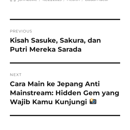
on
Navigasi
PREVIOUS
pos
Kisah Sasuke, Sakura, dan
Previous
post:
Putri Mereka Sarada
NEXT
Cara Main ke Jepang Anti
Next
post:
Mainstream: Hidden Gem yang
Wajib Kamu Kunjungi