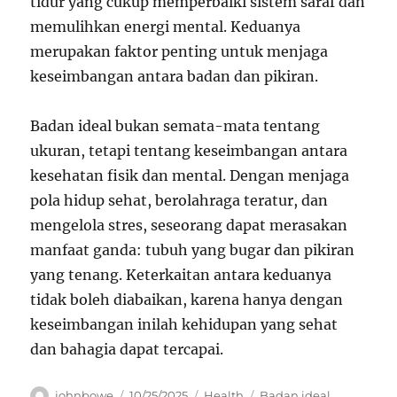
tidur yang cukup memperbaiki sistem saraf dan
memulihkan energi mental. Keduanya
merupakan faktor penting untuk menjaga
keseimbangan antara badan dan pikiran.
Badan ideal bukan semata-mata tentang
ukuran, tetapi tentang keseimbangan antara
kesehatan fisik dan mental. Dengan menjaga
pola hidup sehat, berolahraga teratur, dan
mengelola stres, seseorang dapat merasakan
manfaat ganda: tubuh yang bugar dan pikiran
yang tenang. Keterkaitan antara keduanya
tidak boleh diabaikan, karena hanya dengan
keseimbangan inilah kehidupan yang sehat
dan bahagia dapat tercapai.
Author
Posted
Categories
Tags
johnbowe
10/25/2025
Health
Badan ideal