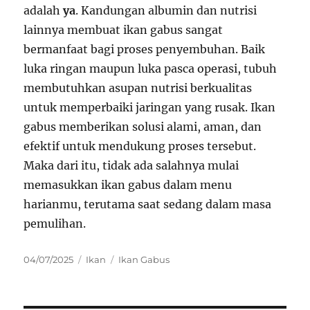
adalah
ya
. Kandungan albumin dan nutrisi
lainnya membuat ikan gabus sangat
bermanfaat bagi proses penyembuhan. Baik
luka ringan maupun luka pasca operasi, tubuh
membutuhkan asupan nutrisi berkualitas
untuk memperbaiki jaringan yang rusak. Ikan
gabus memberikan solusi alami, aman, dan
efektif untuk mendukung proses tersebut.
Maka dari itu, tidak ada salahnya mulai
memasukkan ikan gabus dalam menu
harianmu, terutama saat sedang dalam masa
pemulihan.
Posted
Categories
Tags
04/07/2025
Ikan
Ikan Gabus
on