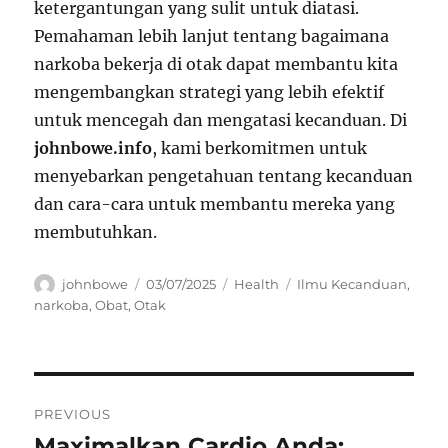
ketergantungan yang sulit untuk diatasi.
Pemahaman lebih lanjut tentang bagaimana
narkoba bekerja di otak dapat membantu kita
mengembangkan strategi yang lebih efektif
untuk mencegah dan mengatasi kecanduan. Di
johnbowe.info
, kami berkomitmen untuk
menyebarkan pengetahuan tentang kecanduan
dan cara-cara untuk membantu mereka yang
membutuhkan.
Author
Posted
Categories
Tags
johnbowe
03/07/2025
Health
Ilmu Kecanduan
,
on
narkoba
,
Obat
,
Otak
Navigasi
PREVIOUS
pos
Maximalkan Cardio Anda:
Previous