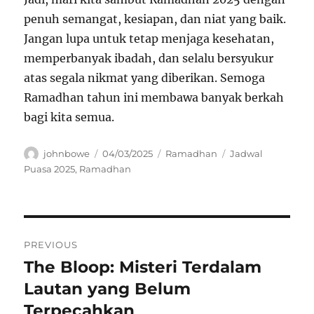
penuh semangat, kesiapan, dan niat yang baik.
Jangan lupa untuk tetap menjaga kesehatan,
memperbanyak ibadah, dan selalu bersyukur
atas segala nikmat yang diberikan. Semoga
Ramadhan tahun ini membawa banyak berkah
bagi kita semua.
Author
Posted
Categories
Tags
johnbowe
04/03/2025
Ramadhan
Jadwal
on
Puasa 2025
,
Ramadhan
Navigasi
PREVIOUS
pos
The Bloop: Misteri Terdalam
Previous
post:
Lautan yang Belum
Terpecahkan