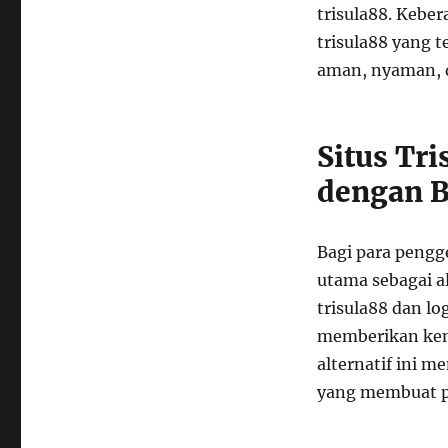
trisula88. Keber
trisula88 yang t
aman, nyaman, d
Situs Tri
dengan B
Bagi para pengg
utama sebagai alt
trisula88 dan lo
memberikan kemu
alternatif ini m
yang membuat 