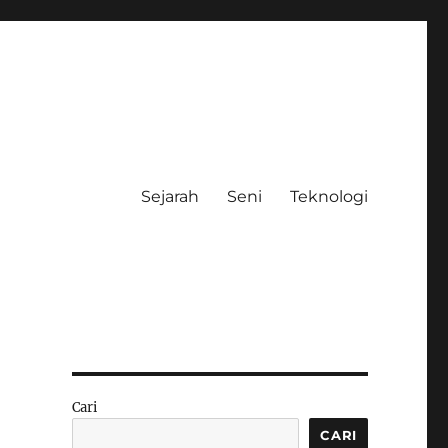
Sejarah
Seni
Teknologi
Cari
CARI