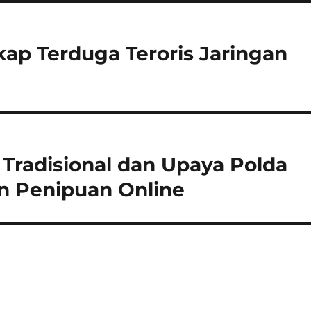
kap Terduga Teroris Jaringan
 Tradisional dan Upaya Polda
n Penipuan Online