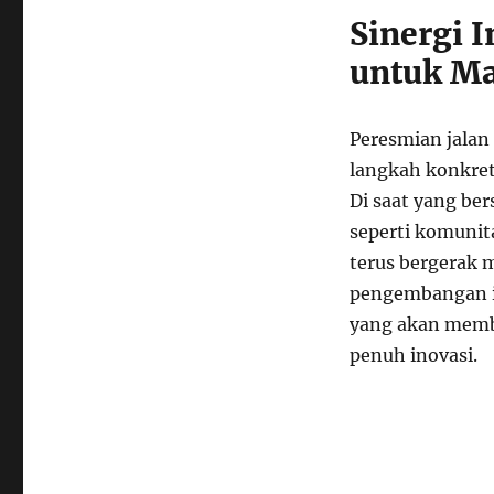
Sinergi 
untuk Ma
Peresmian jalan
langkah konkre
Di saat yang be
seperti komunit
terus bergerak m
pengembangan inf
yang akan memb
penuh inovasi.