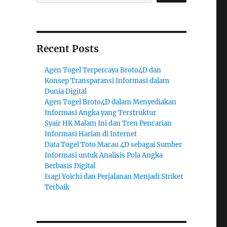
Recent Posts
Agen Togel Terpercaya Broto4D dan
Konsep Transparansi Informasi dalam
Dunia Digital
Agen Togel Broto4D dalam Menyediakan
Informasi Angka yang Terstruktur
Syair HK Malam Ini dan Tren Pencarian
Informasi Harian di Internet
Data Togel Toto Macau 4D sebagai Sumber
Informasi untuk Analisis Pola Angka
Berbasis Digital
Isagi Yoichi dan Perjalanan Menjadi Striker
Terbaik