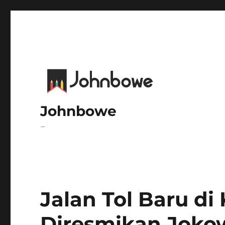
Johnbowe
–
Jalan Tol Baru di
Diresmikan Joko