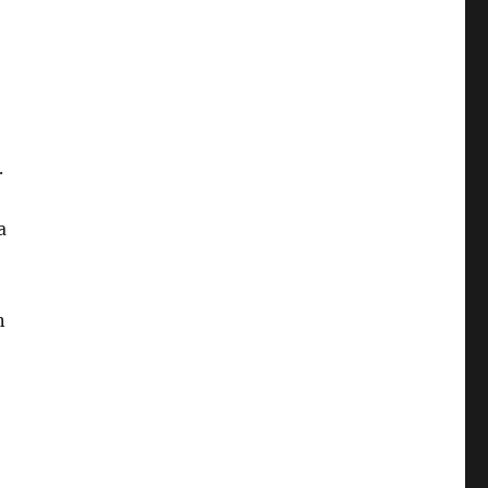
.
a
n