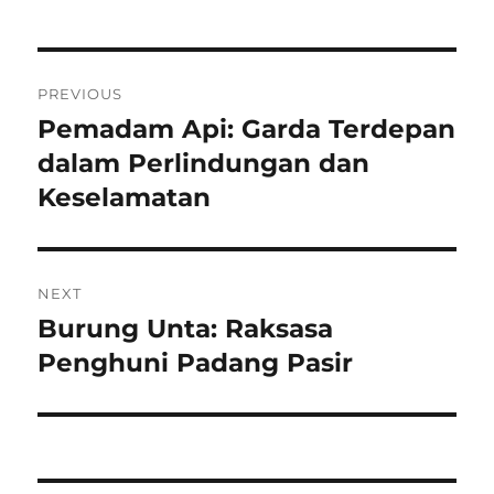
Navigasi
PREVIOUS
pos
Pemadam Api: Garda Terdepan
Previous
post:
dalam Perlindungan dan
Keselamatan
NEXT
Burung Unta: Raksasa
Next
post:
Penghuni Padang Pasir