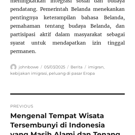
meningkatkan integrasi sosial dan budaya
pendatang. Pemerintah Belanda menekankan
pentingnya keterampilan bahasa Belanda,
pemahaman tentang budaya Belanda, dan
partisipasi aktif dalam masyarakat sebagai
syarat untuk mendapatkan izin tinggal
permanen.
Author
Posted
Categories
Tags
johnbowe
05/03/2025
Berita
imigran
,
on
kebijakan imigrasi
,
peluang di pasar Eropa
Navigasi
PREVIOUS
pos
Mengenal Tempat Wisata
Previous
post:
Tersembunyi di Indonesia
yang Masih Alami dan Tenang