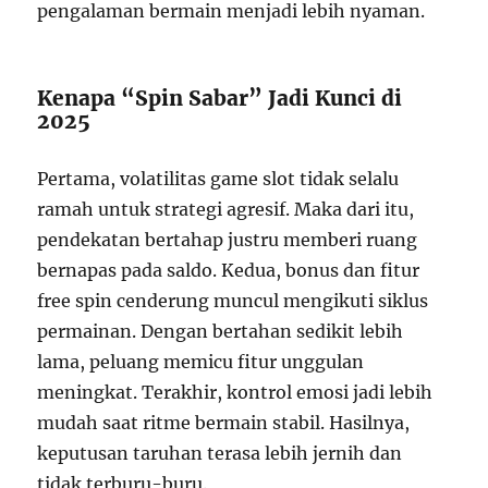
pengalaman bermain menjadi lebih nyaman.
Kenapa “Spin Sabar” Jadi Kunci di
2025
Pertama, volatilitas game slot tidak selalu
ramah untuk strategi agresif. Maka dari itu,
pendekatan bertahap justru memberi ruang
bernapas pada saldo. Kedua, bonus dan fitur
free spin cenderung muncul mengikuti siklus
permainan. Dengan bertahan sedikit lebih
lama, peluang memicu fitur unggulan
meningkat. Terakhir, kontrol emosi jadi lebih
mudah saat ritme bermain stabil. Hasilnya,
keputusan taruhan terasa lebih jernih dan
tidak terburu-buru.