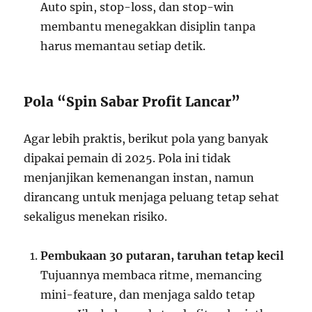
Auto spin, stop-loss, dan stop-win
membantu menegakkan disiplin tanpa
harus memantau setiap detik.
Pola “Spin Sabar Profit Lancar”
Agar lebih praktis, berikut pola yang banyak
dipakai pemain di 2025. Pola ini tidak
menjanjikan kemenangan instan, namun
dirancang untuk menjaga peluang tetap sehat
sekaligus menekan risiko.
Pembukaan 30 putaran, taruhan tetap kecil
Tujuannya membaca ritme, memancing
mini-feature, dan menjaga saldo tetap