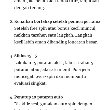
aman. Jika belum ada tanda fitur, lanjutkan
dengan tenang.
Kenaikan bertahap setelah pemicu pertama
Setelah free spin atau bonus kecil muncul,
naikkan taruhan satu langkah. Langkah
kecil lebih aman dibanding loncatan besar.
Siklus 15–5
Lakukan 15 putaran aktif, lalu istirahat 5
putaran atau jeda satu menit. Pola jeda
mencegah over-spin dan membantu
evaluasi singkat.
Penutup 10 putaran auto
Di akhir sesi, gunakan auto spin dengan