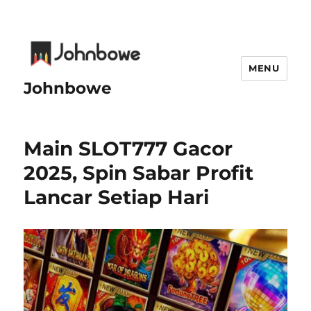
MENU
Johnbowe
Main SLOT777 Gacor
2025, Spin Sabar Profit
Lancar Setiap Hari