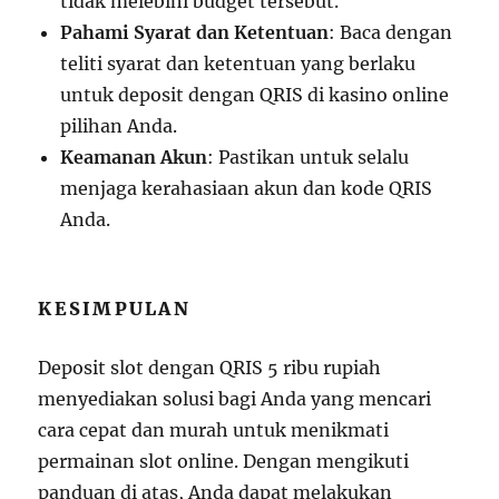
tidak melebihi budget tersebut.
Pahami Syarat dan Ketentuan
: Baca dengan
teliti syarat dan ketentuan yang berlaku
untuk deposit dengan QRIS di kasino online
pilihan Anda.
Keamanan Akun
: Pastikan untuk selalu
menjaga kerahasiaan akun dan kode QRIS
Anda.
KESIMPULAN
Deposit slot dengan QRIS 5 ribu rupiah
menyediakan solusi bagi Anda yang mencari
cara cepat dan murah untuk menikmati
permainan slot online. Dengan mengikuti
panduan di atas, Anda dapat melakukan