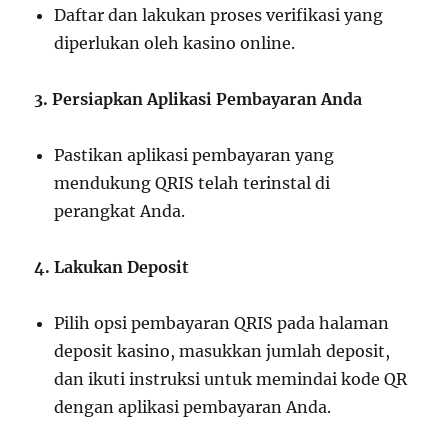
Daftar dan lakukan proses verifikasi yang
diperlukan oleh kasino online.
3. Persiapkan Aplikasi Pembayaran Anda
Pastikan aplikasi pembayaran yang
mendukung QRIS telah terinstal di
perangkat Anda.
4. Lakukan Deposit
Pilih opsi pembayaran QRIS pada halaman
deposit kasino, masukkan jumlah deposit,
dan ikuti instruksi untuk memindai kode QR
dengan aplikasi pembayaran Anda.