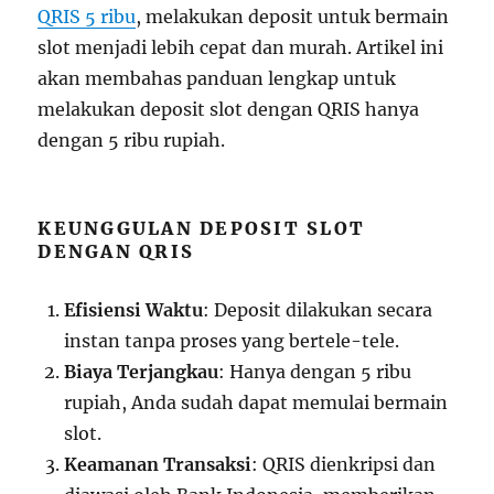
QRIS 5 ribu
, melakukan deposit untuk bermain
slot menjadi lebih cepat dan murah. Artikel ini
akan membahas panduan lengkap untuk
melakukan deposit slot dengan QRIS hanya
dengan 5 ribu rupiah.
KEUNGGULAN DEPOSIT SLOT
DENGAN QRIS
Efisiensi Waktu
: Deposit dilakukan secara
instan tanpa proses yang bertele-tele.
Biaya Terjangkau
: Hanya dengan 5 ribu
rupiah, Anda sudah dapat memulai bermain
slot.
Keamanan Transaksi
: QRIS dienkripsi dan