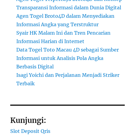
Transparansi Informasi dalam Dunia Digital
Agen Togel Broto4D dalam Menyediakan
Informasi Angka yang Terstruktur
Syair HK Malam Ini dan Tren Pencarian
Informasi Harian di Internet
Data Togel Toto Macau 4D sebagai Sumber
Informasi untuk Analisis Pola Angka
Berbasis Digital
Isagi Yoichi dan Perjalanan Menjadi Striker
Terbaik
Kunjungi:
Slot Deposit Qris