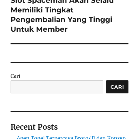
Slot Spaceman Akan Selalu
post:
Memiliki Tingkat
Pengembalian Yang Tinggi
Untuk Member
Cari
CARI
Recent Posts
Agen Togel Terpercaya Broto4D dan Konsep