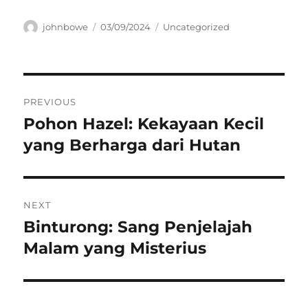
Author
Posted
Categories
johnbowe
03/09/2024
Uncategorized
on
Navigasi
PREVIOUS
pos
Pohon Hazel: Kekayaan Kecil
Previous
post:
yang Berharga dari Hutan
NEXT
Binturong: Sang Penjelajah
Next
post:
Malam yang Misterius