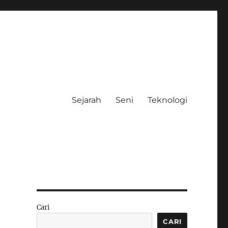
Sejarah
Seni
Teknologi
Cari
CARI