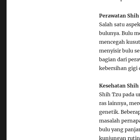
Perawatan Shih
Salah satu aspe
bulunya. Bulu m
mencegah kusut 
menyisir bulu se
bagian dari pera
kebersihan gigi 
Kesehatan Shih
Shih Tzu pada u
ras lainnya, me
genetik. Bebera
masalah pernap
bulu yang panja
kunjungan rutin