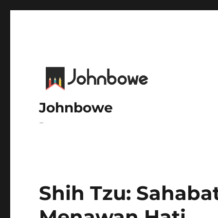
Johnbowe
–
Shih Tzu: Sahaba
Menawan Hati