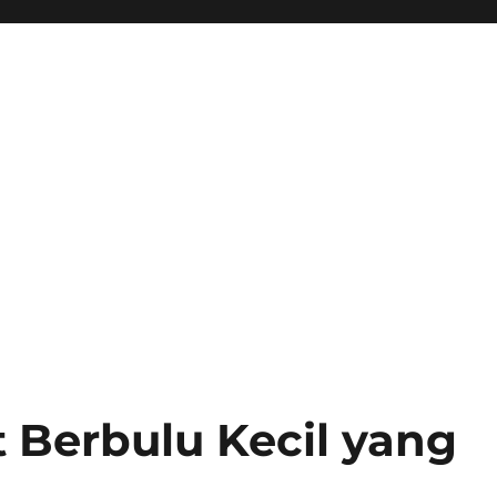
t Berbulu Kecil yang