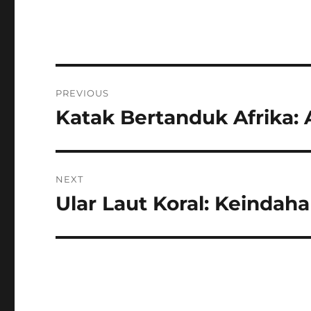
Navigasi
PREVIOUS
pos
Katak Bertanduk Afrika: 
Previous
post:
NEXT
Ular Laut Koral: Keindah
Next
post: