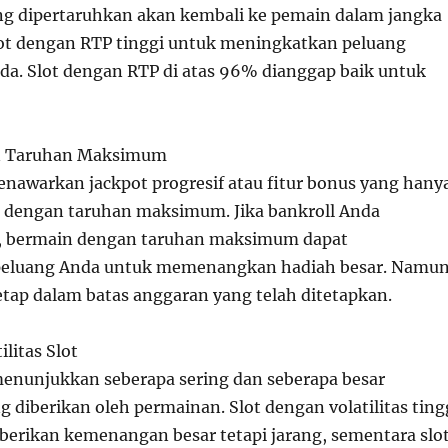
g dipertaruhkan akan kembali ke pemain dalam jangka
slot dengan RTP tinggi untuk meningkatkan peluang
. Slot dengan RTP di atas 96% dianggap baik untuk
n Taruhan Maksimum
enawarkan jackpot progresif atau fitur bonus yang hany
n dengan taruhan maksimum. Jika bankroll Anda
 bermain dengan taruhan maksimum dapat
eluang Anda untuk memenangkan hadiah besar. Namun
etap dalam batas anggaran yang telah ditetapkan.
ilitas Slot
 menunjukkan seberapa sering dan seberapa besar
 diberikan oleh permainan. Slot dengan volatilitas ting
rikan kemenangan besar tetapi jarang, sementara slo