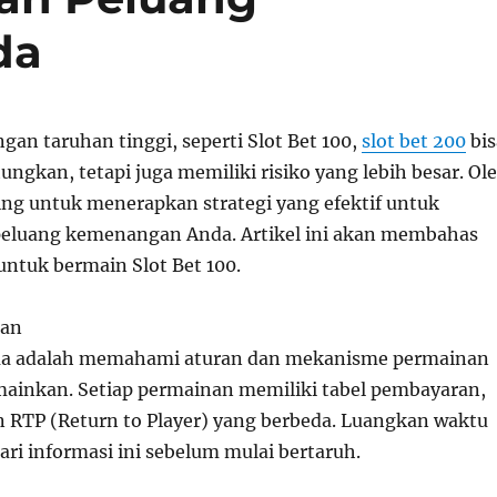
da
gan taruhan tinggi, seperti Slot Bet 100,
slot bet 200
bis
ngkan, tetapi juga memiliki risiko yang lebih besar. Ol
ting untuk menerapkan strategi yang efektif untuk
eluang kemenangan Anda. Artikel ini akan membahas
 untuk bermain Slot Bet 100.
nan
a adalah memahami aturan dan mekanisme permainan
mainkan. Setiap permainan memiliki tabel pembayaran,
an RTP (Return to Player) yang berbeda. Luangkan waktu
ri informasi ini sebelum mulai bertaruh.