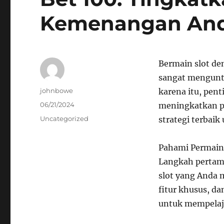
Kemenangan An
Bermain slot den
sangat menguntu
Author
johnbowe
karena itu, pen
Posted
06/21/2024
meningkatkan p
on
Categories
Uncategorized
strategi terbaik
Pahami Permai
Langkah pertam
slot yang Anda 
fitur khusus, d
untuk mempelaja