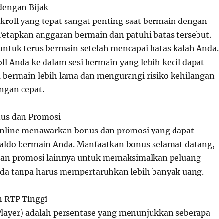
 dengan Bijak
kroll yang tepat sangat penting saat bermain dengan
 Tetapkan anggaran bermain dan patuhi batas tersebut.
untuk terus bermain setelah mencapai batas kalah Anda.
l Anda ke dalam sesi bermain yang lebih kecil dapat
bermain lebih lama dan mengurangi risiko kehilangan
ngan cepat.
us dan Promosi
online menawarkan bonus dan promosi yang dapat
aldo bermain Anda. Manfaatkan bonus selamat datang,
 dan promosi lainnya untuk memaksimalkan peluang
a tanpa harus mempertaruhkan lebih banyak uang.
n RTP Tinggi
Player) adalah persentase yang menunjukkan seberapa