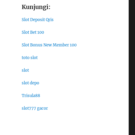
Kunjungi:
Slot Deposit Qris
Slot Bet 100
Slot Bonus New Member 100
toto slot
slot
slot depo
Trisula88
slot777 gacor