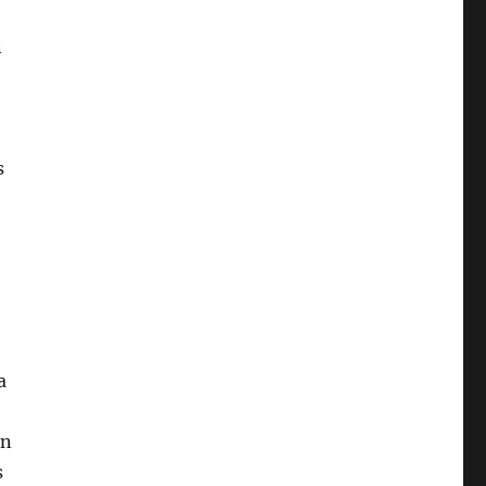
n
s
a
in
s