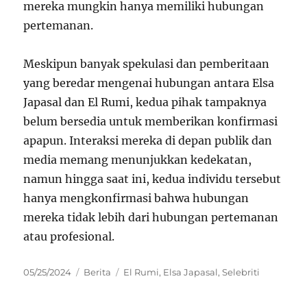
mereka mungkin hanya memiliki hubungan
pertemanan.
Meskipun banyak spekulasi dan pemberitaan
yang beredar mengenai hubungan antara Elsa
Japasal dan El Rumi, kedua pihak tampaknya
belum bersedia untuk memberikan konfirmasi
apapun. Interaksi mereka di depan publik dan
media memang menunjukkan kedekatan,
namun hingga saat ini, kedua individu tersebut
hanya mengkonfirmasi bahwa hubungan
mereka tidak lebih dari hubungan pertemanan
atau profesional.
Posted
Categories
Tags
05/25/2024
Berita
El Rumi
,
Elsa Japasal
,
Selebriti
on