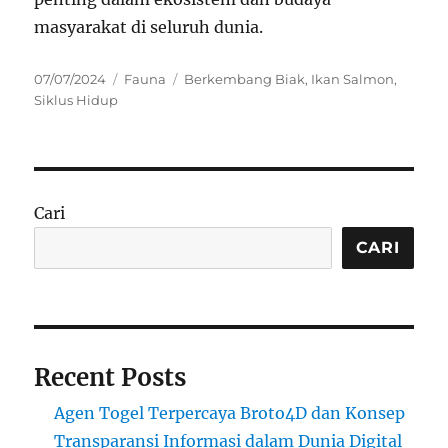
masyarakat di seluruh dunia.
Posted
Categories
Tags
07/07/2024
Fauna
Berkembang Biak
,
Ikan Salmon
,
on
Siklus Hidup
Cari
CARI
Recent Posts
Agen Togel Terpercaya Broto4D dan Konsep
Transparansi Informasi dalam Dunia Digital