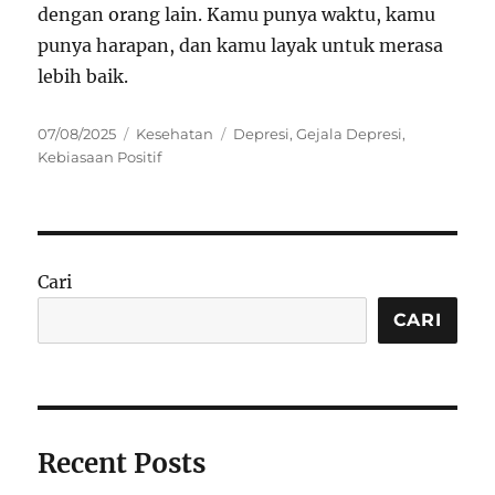
dengan orang lain. Kamu punya waktu, kamu
punya harapan, dan kamu layak untuk merasa
lebih baik.
Posted
Categories
Tags
07/08/2025
Kesehatan
Depresi
,
Gejala Depresi
,
on
Kebiasaan Positif
Cari
CARI
Recent Posts