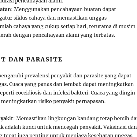
urasi pencahayaan alami.
atan
: Menggunakan pencahayaan buatan dapat
tur siklus cahaya dan memastikan unggas
lah cahaya yang cukup setiap hari, terutama di musim
daerah dengan pencahayaan alami yang terbatas.
IT DAN PARASITE
engaruhi prevalensi penyakit dan parasite yang dapat
as. Cuaca yang panas dan lembab dapat meningkatkan
seperti coccidiosis dan infeksi bakteri. Cuaca yang dingin
 meningkatkan risiko penyakit pernapasan.
yakit
: Memastikan lingkungan kandang tetap bersih d
aik adalah kunci untuk mencegah penyakit. Vaksinasi dan
 tepat juga penting untuk menjaga kesehatan unggas.