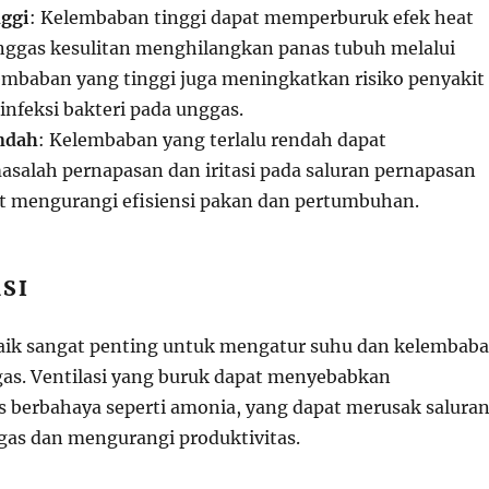
ggi
: Kelembaban tinggi dapat memperburuk efek heat
unggas kesulitan menghilangkan panas tubuh melalui
mbaban yang tinggi juga meningkatkan risiko penyakit
infeksi bakteri pada unggas.
ndah
: Kelembaban yang terlalu rendah dapat
alah pernapasan dan iritasi pada saluran pernapasan
at mengurangi efisiensi pakan dan pertumbuhan.
ASI
baik sangat penting untuk mengatur suhu dan kelembab
as. Ventilasi yang buruk dapat menyebabkan
berbahaya seperti amonia, yang dapat merusak salura
as dan mengurangi produktivitas.