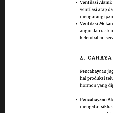
Ventilasi Alami
ventilasi atap 
mengurangi pan
Ventilasi Mekan
angin dan siste
kelembaban secar
4. CAHAYA
Pencahayaan ju
hal produksi tel
hormon yang dip
Pencahayaan Al
mengatur siklu