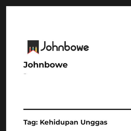
Johnbowe
–
Tag:
Kehidupan Unggas