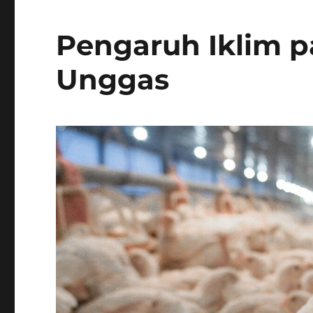
Pengaruh Iklim p
Unggas