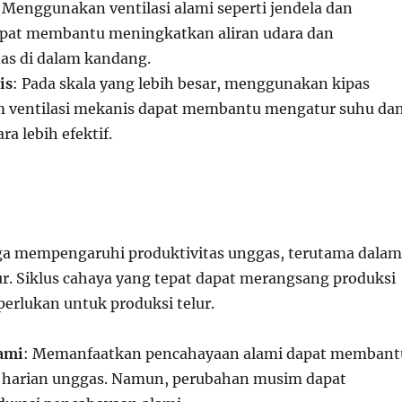
: Menggunakan ventilasi alami seperti jendela dan
dapat membantu meningkatkan aliran udara dan
as di dalam kandang.
is
: Pada skala yang lebih besar, menggunakan kipas
m ventilasi mekanis dapat membantu mengatur suhu da
a lebih efektif.
ga mempengaruhi produktivitas unggas, terutama dalam
ur. Siklus cahaya yang tepat dapat merangsang produksi
erlukan untuk produksi telur.
ami
: Memanfaatkan pencahayaan alami dapat membant
s harian unggas. Namun, perubahan musim dapat