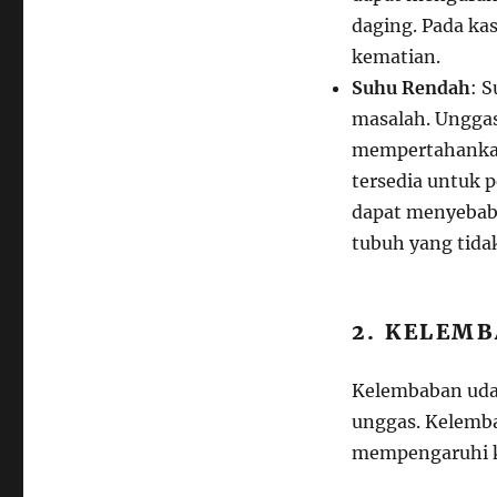
daging. Pada ka
kematian.
Suhu Rendah
: 
masalah. Unggas
mempertahankan 
tersedia untuk p
dapat menyebabk
tubuh yang tida
2. KELEM
Kelembaban udar
unggas. Kelembab
mempengaruhi k