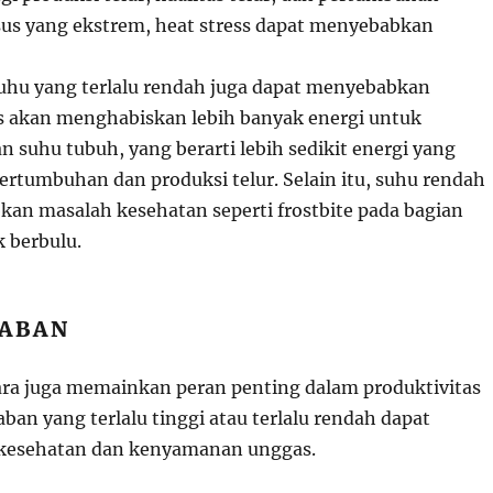
sus yang ekstrem, heat stress dapat menyebabkan
Suhu yang terlalu rendah juga dapat menyebabkan
 akan menghabiskan lebih banyak energi untuk
suhu tubuh, yang berarti lebih sedikit energi yang
ertumbuhan dan produksi telur. Selain itu, suhu rendah
an masalah kesehatan seperti frostbite pada bagian
k berbulu.
BABAN
a juga memainkan peran penting dalam produktivitas
an yang terlalu tinggi atau terlalu rendah dapat
esehatan dan kenyamanan unggas.