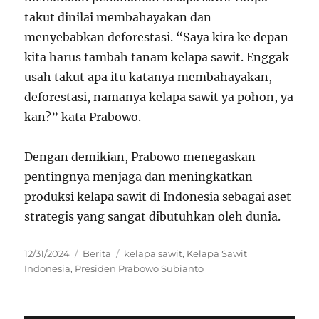
takut dinilai membahayakan dan
menyebabkan deforestasi. “Saya kira ke depan
kita harus tambah tanam kelapa sawit. Enggak
usah takut apa itu katanya membahayakan,
deforestasi, namanya kelapa sawit ya pohon, ya
kan?” kata Prabowo.
Dengan demikian, Prabowo menegaskan
pentingnya menjaga dan meningkatkan
produksi kelapa sawit di Indonesia sebagai aset
strategis yang sangat dibutuhkan oleh dunia.
Posted
Categories
Tags
12/31/2024
Berita
kelapa sawit
,
Kelapa Sawit
on
Indonesia
,
Presiden Prabowo Subianto