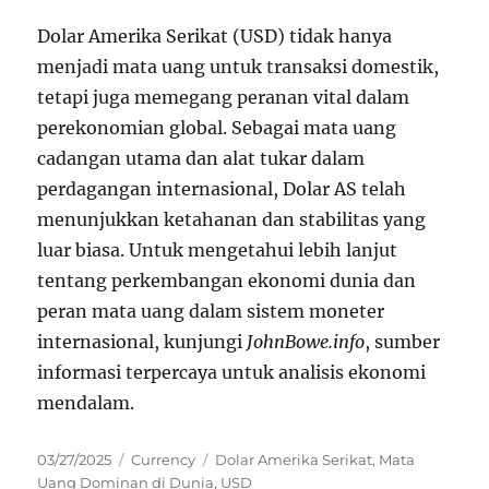
Dolar Amerika Serikat (USD) tidak hanya
menjadi mata uang untuk transaksi domestik,
tetapi juga memegang peranan vital dalam
perekonomian global. Sebagai mata uang
cadangan utama dan alat tukar dalam
perdagangan internasional, Dolar AS telah
menunjukkan ketahanan dan stabilitas yang
luar biasa. Untuk mengetahui lebih lanjut
tentang perkembangan ekonomi dunia dan
peran mata uang dalam sistem moneter
internasional, kunjungi
JohnBowe.info
, sumber
informasi terpercaya untuk analisis ekonomi
mendalam.
Posted
Categories
Tags
03/27/2025
Currency
Dolar Amerika Serikat
,
Mata
on
Uang Dominan di Dunia
,
USD