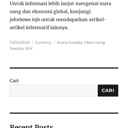
Untuk informasi lebih lanjut mengenai mata
uang dan ekonomi global, kunjungi
johnbowe.info
untuk mendapatkan artikel-
artikel informatif lainnya.
Posted
Categories
Tags
03/24/2025
Currency
Krona Swedia
,
Mata Uang
on
Swedia
,
SEK
Cari
CARI
Recent Posts