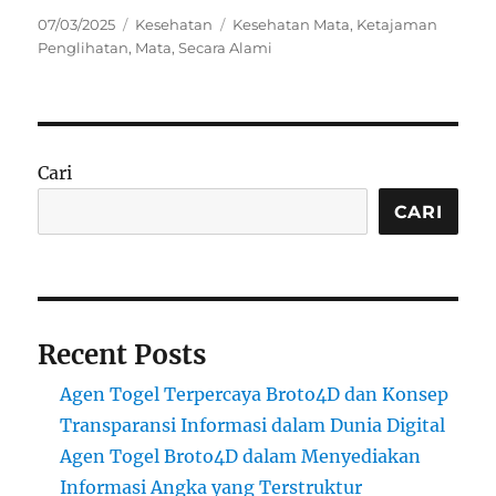
Posted
Categories
Tags
07/03/2025
Kesehatan
Kesehatan Mata
,
Ketajaman
on
Penglihatan
,
Mata
,
Secara Alami
Cari
CARI
Recent Posts
Agen Togel Terpercaya Broto4D dan Konsep
Transparansi Informasi dalam Dunia Digital
Agen Togel Broto4D dalam Menyediakan
Informasi Angka yang Terstruktur