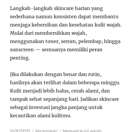
Langkah-langkah skincare harian yang
sederhana namun konsisten dapat membantu
menjaga kebersihan dan kesehatan kulit wajah.
Mulai dari membersihkan wajah,
menggunakan toner, serum, pelembap, hingga
sunscreen — semuanya memiliki peran
penting.
Jika dilakukan dengan benar dan rutin,
hasilnya akan terlihat dalam beberapa minggu.
Kulit menjadi lebih halus, cerah alami, dan
tampak sehat sepanjang hari. Jadikan skincare
sebagai investasi jangka panjang untuk
kecantikan alami kulitmu.
Posted
Categories
Tags
10/30/2025
Kecantikan
Merawat kulit wajah