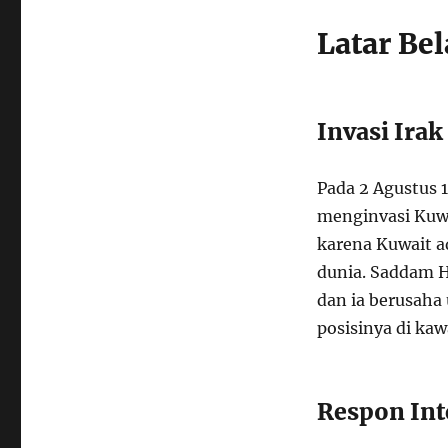
Latar Bel
Invasi Irak
Pada 2 Agustus 
menginvasi Kuwa
karena Kuwait a
dunia. Saddam H
dan ia berusaha
posisinya di ka
Respon Int