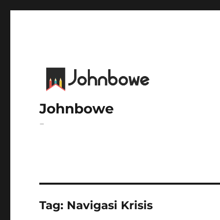
Johnbowe
–
Tag:
Navigasi Krisis