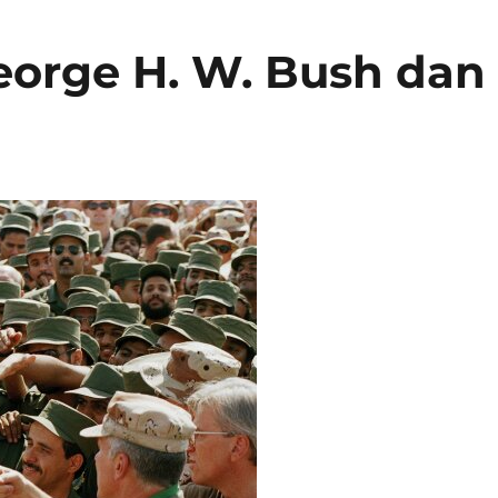
George H. W. Bush dan