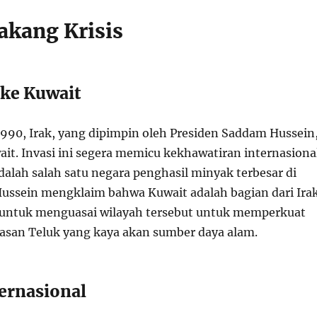
akang Krisis
 ke Kuwait
1990, Irak, yang dipimpin oleh Presiden Saddam Hussein
it. Invasi ini segera memicu kekhawatiran internasiona
dalah salah satu negara penghasil minyak terbesar di
ussein mengklaim bahwa Kuwait adalah bagian dari Irak
 untuk menguasai wilayah tersebut untuk memperkuat
wasan Teluk yang kaya akan sumber daya alam.
ernasional