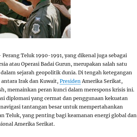
 Perang Teluk 1990-1991, yang dikenal juga sebagai
rsia atau Operasi Badai Gurun, merupakan salah satu
alam sejarah geopolitik dunia. Di tengah ketegangan
antara Irak dan Kuwait,
Presiden
Amerika Serikat,
sh, memainkan peran kunci dalam merespons krisis ini.
si diplomasi yang cermat dan penggunaan kekuatan
enavigasi tantangan besar untuk mempertahankan
san Teluk, yang penting bagi keamanan energi global dan
ional Amerika Serikat.