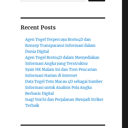
Recent Posts
Agen Togel Terpercaya Broto4D dan
Konsep Transparansi Informasi dalam
Dunia Digital
Agen Togel Broto4D dalam Menyediakan
Informasi Angka yang Terstruktur
Syair HK Malam Ini dan Tren Pencarian
Informasi Harian di Internet
Data Togel Toto Macau 4D sebagai Sumber
Informasi untuk Analisis Pola Angka
Berbasis Digital
Isagi Yoichi dan Perjalanan Menjadi Striker
Terbaik