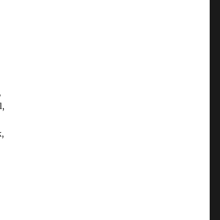
,
l,
,