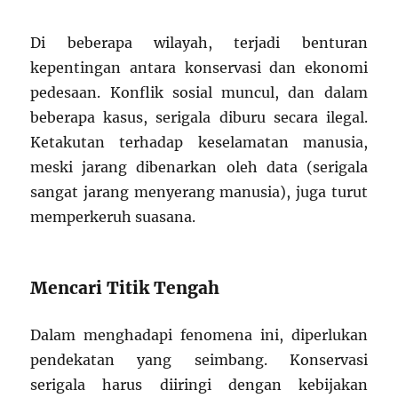
Di beberapa wilayah, terjadi benturan
kepentingan antara konservasi dan ekonomi
pedesaan. Konflik sosial muncul, dan dalam
beberapa kasus, serigala diburu secara ilegal.
Ketakutan terhadap keselamatan manusia,
meski jarang dibenarkan oleh data (serigala
sangat jarang menyerang manusia), juga turut
memperkeruh suasana.
Mencari Titik Tengah
Dalam menghadapi fenomena ini, diperlukan
pendekatan yang seimbang. Konservasi
serigala harus diiringi dengan kebijakan