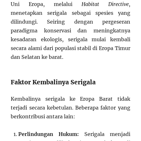
Uni Eropa, melalui
Habitat Directive
,
menetapkan serigala sebagai spesies yang
dilindungi. Seiring dengan pergeseran
paradigma konservasi dan meningkatnya
kesadaran ekologis, serigala mulai kembali
secara alami dari populasi stabil di Eropa Timur
dan Selatan ke barat.
Faktor Kembalinya Serigala
Kembalinya serigala ke Eropa Barat tidak
terjadi secara kebetulan. Beberapa faktor yang
berkontribusi antara lain:
Perlindungan Hukum:
Serigala menjadi