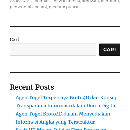
Posted
Categories
Tags
05/18/2025
Animal
hewan ternak
,
ilmuwan
,
pemburu
,
on
pemerintah
,
petani
,
predator puncak
Cari
CARI
Recent Posts
Agen Togel Terpercaya Broto4D dan Konsep
Transparansi Informasi dalam Dunia Digital
Agen Togel Broto4D dalam Menyediakan
Informasi Angka yang Terstruktur
Syair HK Malam Ini dan Tren Pencarian