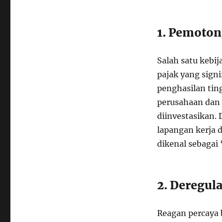
1. Pemoton
Salah satu kebi
pajak yang sign
penghasilan tin
perusahaan dan 
diinvestasikan.
lapangan kerja
dikenal sebagai
2. Deregula
Reagan percaya