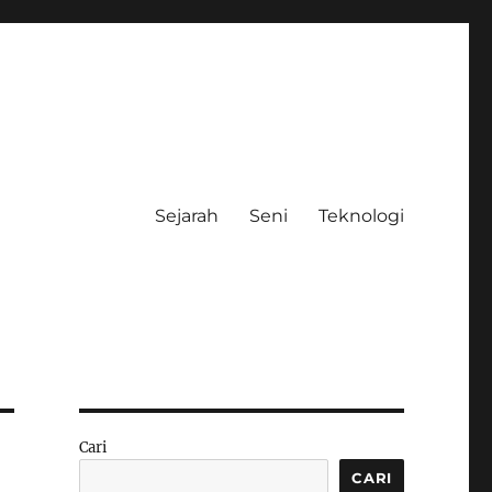
Sejarah
Seni
Teknologi
Cari
CARI