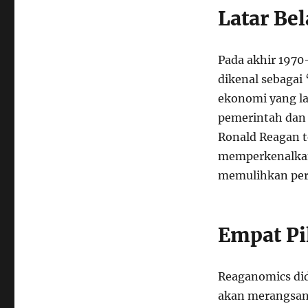
Latar Be
Pada akhir 1970
dikenal sebagai
ekonomi yang la
pemerintah dan 
Ronald Reagan te
memperkenalkan
memulihkan per
Empat Pi
Reaganomics did
akan merangsan