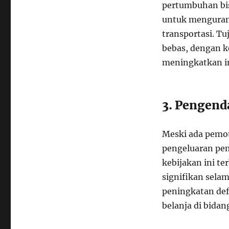
pertumbuhan bi
untuk mengurang
transportasi. T
bebas, dengan k
meningkatkan i
3. Pengend
Meski ada pemo
pengeluaran pem
kebijakan ini t
signifikan sela
peningkatan def
belanja di bidan