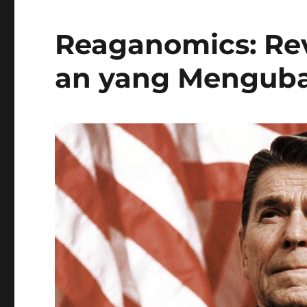
Reaganomics: Rev
an yang Mengub