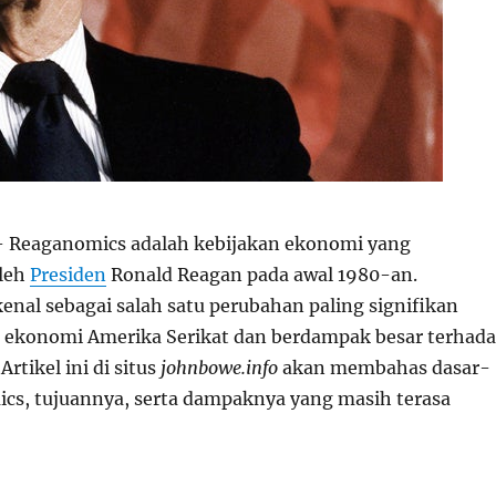
 Reaganomics adalah kebijakan ekonomi yang
oleh
Presiden
Ronald Reagan pada awal 1980-an.
kenal sebagai salah satu perubahan paling signifikan
 ekonomi Amerika Serikat dan berdampak besar terhad
rtikel ini di situs
johnbowe.info
akan membahas dasar-
cs, tujuannya, serta dampaknya yang masih terasa