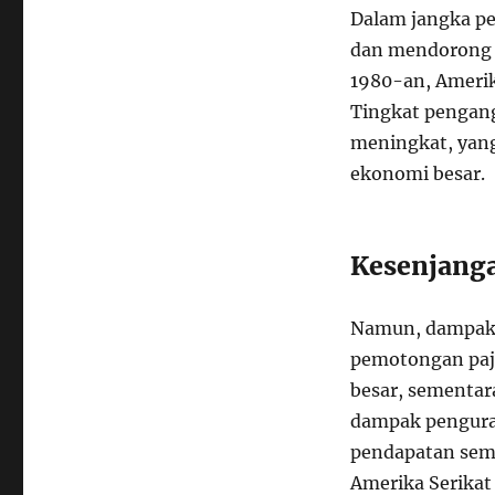
Dalam jangka pe
dan mendorong 
1980-an, Amerik
Tingkat pengan
meningkat, yang
ekonomi besar.
Kesenjang
Namun, dampak n
pemotongan paj
besar, sementar
dampak pengura
pendapatan sem
Amerika Serikat 