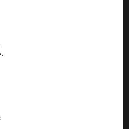
k
k,
t