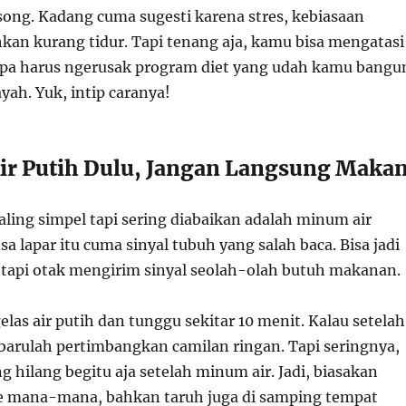
song. Kadang cuma sugesti karena stres, kebiasaan
hkan kurang tidur. Tapi tenang aja, kamu bisa mengatasi
pa harus ngerusak program diet yang udah kamu bangu
ah. Yuk, intip caranya!
ir Putih Dulu, Jangan Langsung Maka
paling simpel tapi sering diabaikan adalah minum air
sa lapar itu cuma sinyal tubuh yang salah baca. Bisa jadi
 tapi otak mengirim sinyal seolah-olah butuh makanan.
as air putih dan tunggu sekitar 10 menit. Kalau setelah
 barulah pertimbangkan camilan ringan. Tapi seringnya,
ng hilang begitu aja setelah minum air. Jadi, biasakan
ke mana-mana, bahkan taruh juga di samping tempat