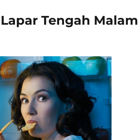
i Lapar Tengah Malam