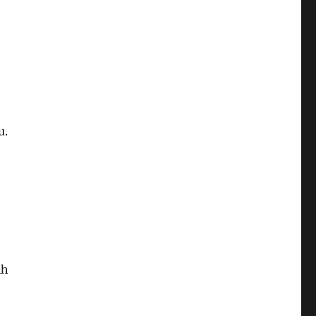
u.
ih