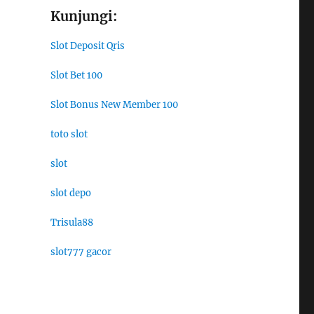
Kunjungi:
Slot Deposit Qris
Slot Bet 100
Slot Bonus New Member 100
toto slot
slot
slot depo
Trisula88
slot777 gacor