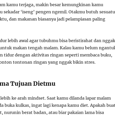
lam kamu terjaga, makin besar kemungkinan kamu
au sekadar ‘iseng’ pengen ngemil. Otakmu butuh sesuatu
ktu, dan makanan biasanya jadi pelampiasan paling
dur lebih awal agar tubuhmu bisa beristirahat dan ngga
 untuk makan tengah malam. Kalau kamu belum ngantu
um tidur dengan aktivitas ringan seperti membaca buku,
nonton tontonan ringan yang nggak bikin stres.
ama Tujuan Dietmu
i lebih ke arah mindset. Saat kamu dilanda lapar malam
da buka kulkas, ingat lagi kenapa kamu diet. Apakah bua
t, nurunin berat badan, atau biar pakaian lama bisa