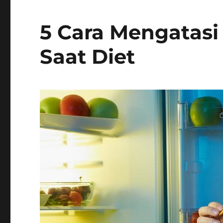
5 Cara Mengatas
Saat Diet