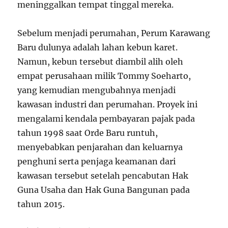
meninggalkan tempat tinggal mereka.
Sebelum menjadi perumahan, Perum Karawang
Baru dulunya adalah lahan kebun karet.
Namun, kebun tersebut diambil alih oleh
empat perusahaan milik Tommy Soeharto,
yang kemudian mengubahnya menjadi
kawasan industri dan perumahan. Proyek ini
mengalami kendala pembayaran pajak pada
tahun 1998 saat Orde Baru runtuh,
menyebabkan penjarahan dan keluarnya
penghuni serta penjaga keamanan dari
kawasan tersebut setelah pencabutan Hak
Guna Usaha dan Hak Guna Bangunan pada
tahun 2015.