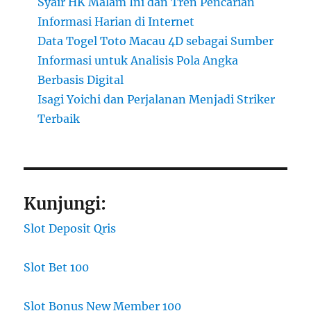
Syair HK Malam Ini dan Tren Pencarian
Informasi Harian di Internet
Data Togel Toto Macau 4D sebagai Sumber
Informasi untuk Analisis Pola Angka
Berbasis Digital
Isagi Yoichi dan Perjalanan Menjadi Striker
Terbaik
Kunjungi:
Slot Deposit Qris
Slot Bet 100
Slot Bonus New Member 100