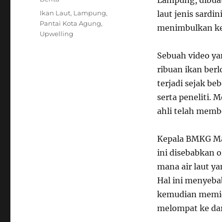
Tags
Ikan Laut
,
Lampung
,
laut jenis sardi
Pantai Kota Agung
,
menimbulkan ke
Upwelling
Sebuah video y
ribuan ikan ber
terjadi sejak be
serta peneliti.
ahli telah memb
Kepala BMKG Ma
ini disebabkan o
mana air laut ya
Hal ini menyeba
kemudian memic
melompat ke da