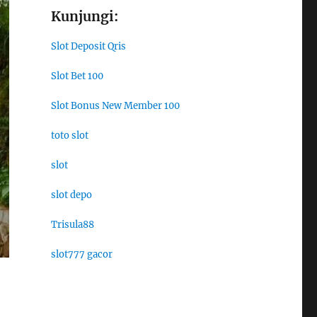
Kunjungi:
Slot Deposit Qris
Slot Bet 100
Slot Bonus New Member 100
toto slot
slot
slot depo
Trisula88
slot777 gacor