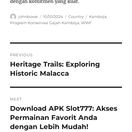
dengan komitmen yang kuat.
Author
Posted
Categories
Tags
johnbowe
10/10/2024
Country
Kamboja
,
on
Program Konservasi Gajah Kamboja
,
WWF
Navigasi
PREVIOUS
pos
Heritage Trails: Exploring
Previous
post:
Historic Malacca
NEXT
Download APK Slot777: Akses
Next
post:
Permainan Favorit Anda
dengan Lebih Mudah!