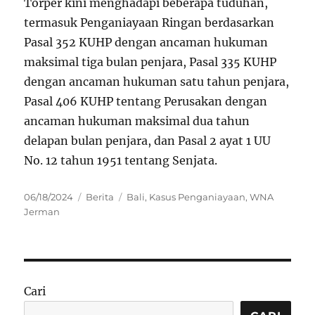
Torper kini menghadapi beberapa tuduhan,
termasuk Penganiayaan Ringan berdasarkan
Pasal 352 KUHP dengan ancaman hukuman
maksimal tiga bulan penjara, Pasal 335 KUHP
dengan ancaman hukuman satu tahun penjara,
Pasal 406 KUHP tentang Perusakan dengan
ancaman hukuman maksimal dua tahun
delapan bulan penjara, dan Pasal 2 ayat 1 UU
No. 12 tahun 1951 tentang Senjata.
Posted
Categories
Tags
06/18/2024
Berita
Bali
,
Kasus Penganiayaan
,
WNA
on
Jerman
Cari