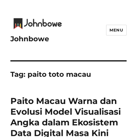
MENU
Johnbowe
Tag:
paito toto macau
Paito Macau Warna dan
Evolusi Model Visualisasi
Angka dalam Ekosistem
Data Digital Masa Kini