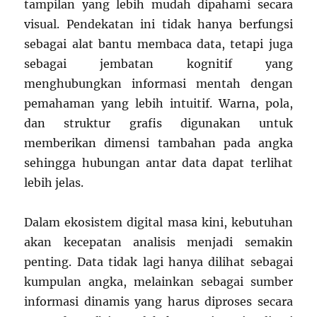
tampilan yang lebih mudah dipahami secara
visual. Pendekatan ini tidak hanya berfungsi
sebagai alat bantu membaca data, tetapi juga
sebagai jembatan kognitif yang
menghubungkan informasi mentah dengan
pemahaman yang lebih intuitif. Warna, pola,
dan struktur grafis digunakan untuk
memberikan dimensi tambahan pada angka
sehingga hubungan antar data dapat terlihat
lebih jelas.
Dalam ekosistem digital masa kini, kebutuhan
akan kecepatan analisis menjadi semakin
penting. Data tidak lagi hanya dilihat sebagai
kumpulan angka, melainkan sebagai sumber
informasi dinamis yang harus diproses secara