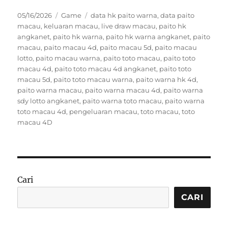
Posted
Categories
Tags
05/16/2026
Game
data hk paito warna
,
data paito
on
macau
,
keluaran macau
,
live draw macau
,
paito hk
angkanet
,
paito hk warna
,
paito hk warna angkanet
,
paito
macau
,
paito macau 4d
,
paito macau 5d
,
paito macau
lotto
,
paito macau warna
,
paito toto macau
,
paito toto
macau 4d
,
paito toto macau 4d angkanet
,
paito toto
macau 5d
,
paito toto macau warna
,
paito warna hk 4d
,
paito warna macau
,
paito warna macau 4d
,
paito warna
sdy lotto angkanet
,
paito warna toto macau
,
paito warna
toto macau 4d
,
pengeluaran macau
,
toto macau
,
toto
macau 4D
Cari
CARI