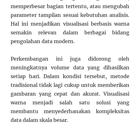
memperbesar bagian tertentu, atau mengubah
parameter tampilan sesuai kebutuhan analisis.
Hal ini menjadikan visualisasi berbasis warna
semakin relevan dalam berbagai bidang
pengolahan data modern.
Perkembangan ini juga didorong oleh
meningkatnya volume data yang dihasilkan
setiap hari. Dalam kondisi tersebut, metode
tradisional tidak lagi cukup untuk memberikan
gambaran yang cepat dan akurat. Visualisasi
warna menjadi salah satu solusi yang
membantu menyederhanakan kompleksitas
data dalam skala besar.