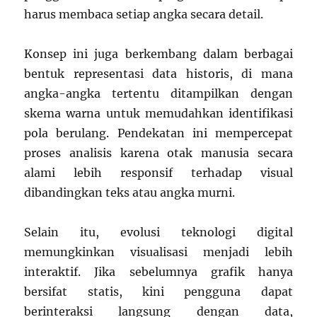
harus membaca setiap angka secara detail.
Konsep ini juga berkembang dalam berbagai
bentuk representasi data historis, di mana
angka-angka tertentu ditampilkan dengan
skema warna untuk memudahkan identifikasi
pola berulang. Pendekatan ini mempercepat
proses analisis karena otak manusia secara
alami lebih responsif terhadap visual
dibandingkan teks atau angka murni.
Selain itu, evolusi teknologi digital
memungkinkan visualisasi menjadi lebih
interaktif. Jika sebelumnya grafik hanya
bersifat statis, kini pengguna dapat
berinteraksi langsung dengan data,