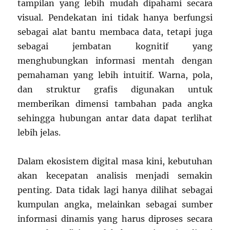
tampilan yang lebih mudah dipahami secara
visual. Pendekatan ini tidak hanya berfungsi
sebagai alat bantu membaca data, tetapi juga
sebagai jembatan kognitif yang
menghubungkan informasi mentah dengan
pemahaman yang lebih intuitif. Warna, pola,
dan struktur grafis digunakan untuk
memberikan dimensi tambahan pada angka
sehingga hubungan antar data dapat terlihat
lebih jelas.
Dalam ekosistem digital masa kini, kebutuhan
akan kecepatan analisis menjadi semakin
penting. Data tidak lagi hanya dilihat sebagai
kumpulan angka, melainkan sebagai sumber
informasi dinamis yang harus diproses secara